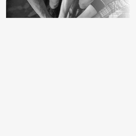
Nos Missions
À
Wisdom Lead Inc.
, Notre Mission Est De Favoriser Le
Progrès Scientifique En Fournissant Des Équipements
De Premier Ordre, Un Service Exceptionnel Et Un
Soutien Expert. Nous Nous Engageons À :